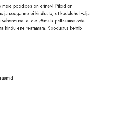
 meie poodides on erinev! Pildid on
jas ja seega me ei kindlusta, et kodulehel välja
i vahendusel ei ole võimalik prilliraame osta.
ta hindu ette teatamata. Soodustus kehtib
liraamid