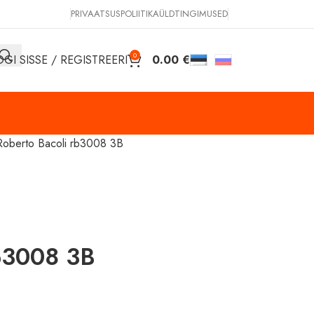
PRIVAATSUSPOLIITIKA
ÜLDTINGIMUSED
0
OGI SISSE / REGISTREERI
0.00
€
Roberto Bacoli rb3008 3B
rb3008 3B