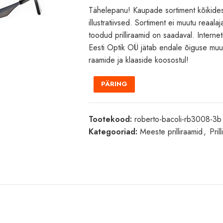
Tähelepanu! Kaupade sortiment kõikides
illustratiivsed. Sortiment ei muutu reaala
toodud prilliraamid on saadaval. Internet
Eesti Optik OÜ jätab endale õiguse muu
raamide ja klaaside koosostul!
PÄRING
Tootekood:
roberto-bacoli-rb3008-3b
Kategooriad:
Meeste prilliraamid
,
Pril