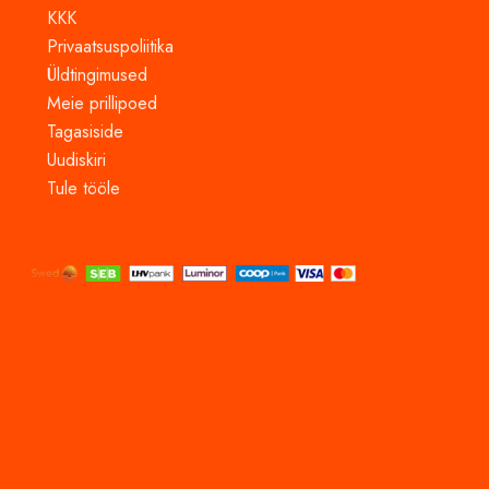
KKK
Privaatsuspoliitika
Üldtingimused
Meie prillipoed
Tagasiside
Uudiskiri
Tule tööle