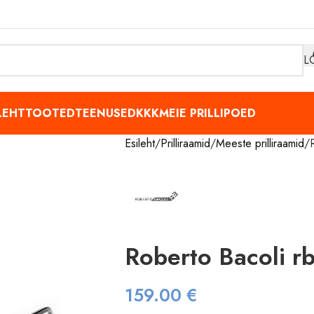
L
LEHT
TOOTED
TEENUSED
KKK
MEIE PRILLIPOED
Esileht
Prilliraamid
Meeste prilliraamid
Roberto Bacoli 
159.00
€