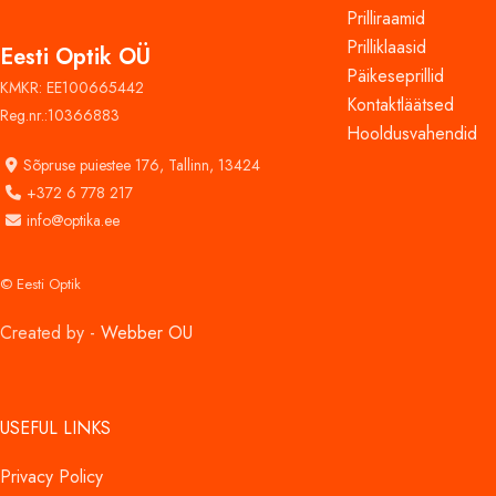
Prilliraamid
Prilliklaasid
Eesti Optik OÜ
Päikeseprillid
KMKR: EE100665442
Kontaktläätsed
Reg.nr.:10366883
Hooldusvahendid
Sõpruse puiestee 176,
Tallinn, 13424
+372 6 778 217
info@optika.ee
© Eesti Optik
Created by -
Webber OU
USEFUL LINKS
Privacy Policy