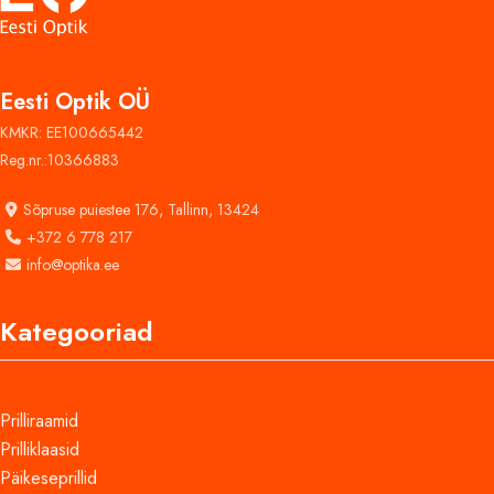
Eesti Optik OÜ
KMKR: EE100665442
Reg.nr.:10366883
Sõpruse puiestee 176,
Tallinn, 13424
+372 6 778 217
info@optika.ee
Kategooriad
Prilliraamid
Prilliklaasid
Päikeseprillid