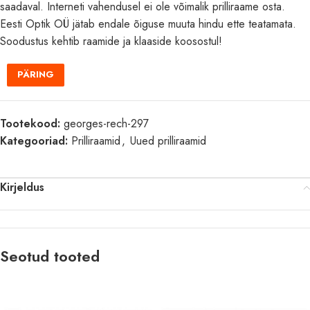
saadaval. Interneti vahendusel ei ole võimalik prilliraame osta.
Eesti Optik OÜ jätab endale õiguse muuta hindu ette teatamata.
Soodustus kehtib raamide ja klaaside koosostul!
PÄRING
Tootekood:
georges-rech-297
Kategooriad:
Prilliraamid
,
Uued prilliraamid
Kirjeldus
Seotud tooted