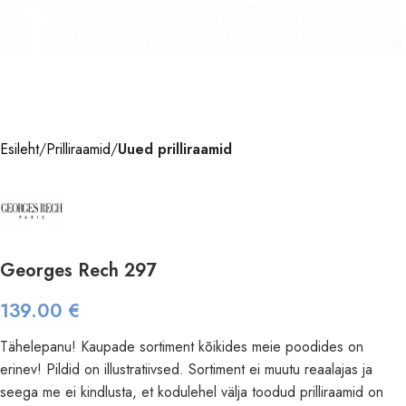
Esileht
Prilliraamid
Uued prilliraamid
Georges Rech 297
139.00
€
Tähelepanu! Kaupade sortiment kõikides meie poodides on
erinev! Pildid on illustratiivsed. Sortiment ei muutu reaalajas ja
seega me ei kindlusta, et kodulehel välja toodud prilliraamid on