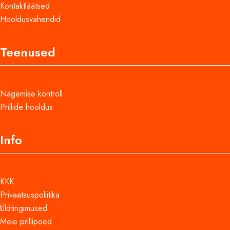
Kontaktläätsed
Hooldusvahendid
Teenused
Nägemise kontroll
Prillide hooldus
Info
KKK
Privaatsuspoliitika
Üldtingimused
Meie prillipoed