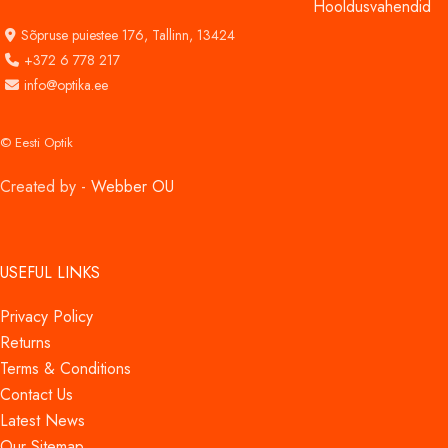
Hooldusvahendid
Sõpruse puiestee 176,
Tallinn, 13424
+372 6 778 217
info@optika.ee
© Eesti Optik
Created by -
Webber OU
USEFUL LINKS
Privacy Policy
Returns
Terms & Conditions
Contact Us
Latest News
Our Sitemap