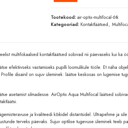
Tootekood:
air-optix-multifocal-6tk
Kategooriad:
Kontaktläätsed
,
Multifoc
geelist multifokaalsed kontaktläätsed sobivad nii päevaseks kui ka
tse efektiivseks vastamiseks pupilli loomulikule tööle. Et näha objekt
n Profile disainil on sujuv üleminek: läätse keskosas on lugemise tug
 läätse asetamist silmadesse. AirOptix Aqua Multifocal läätsed sobiv
aktläätsi.
isteravuse ja kvaliteedi kõikidel distantsidel. Ultrapehme ja sile A
vustunde terveks päevaks. Sujuv optilise tugevuse üleminek teeb pa