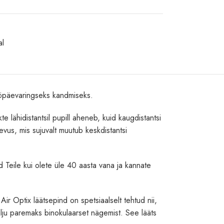
al
 ööpäevaringseks kandmiseks.
e lähidistantsil pupill aheneb, kuid kaugdistantsi
evus, mis sujuvalt muutub keskdistantsi
ad Teile kui olete üle 40 aasta vana ja kannate
ir Optix läätsepind on spetsiaalselt tehtud nii,
lju paremaks binokulaarset nägemist. See lääts