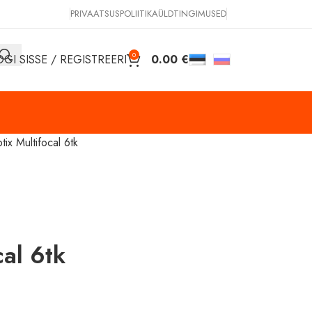
PRIVAATSUSPOLIITIKA
ÜLDTINGIMUSED
0
OGI SISSE / REGISTREERI
0.00
€
tix Multifocal 6tk
cal 6tk