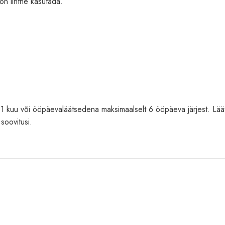
 on lihtne kasutada.
a 1 kuu või ööpäevaläätsedena maksimaalselt 6 ööpäeva järjest. Lä
 soovitusi.