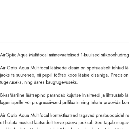
AirOptix Aqua Multifocal mitmevaatelised 1-kuulised silikoonhüdro
Air Optix Aqua Multifocal läätsede disain on spetsiaalselt tehtud lää
jaoks ta suureneb, nii pupill töötab koos läätse disainiga. Precisio
tugevuseks, ning ääres kaugtugevuseks.
Bi-asfääriline läätsepind parandab kujutise kvaliteedi ja lihtsustab
lugemisprille või progressiivseid prilliläätsi ning tahate proovida kont
Air Optix Aqua Multifocal kontaktläätsed tagavad presbüoopidel nägem
et hüljata mustust läätsedelt terve päeva jooksul. See tagab muga