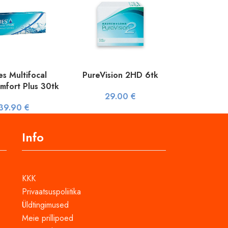
es Multifocal
PureVision 2HD 6tk
fort Plus 30tk
29.00
€
39.90
€
Info
KKK
Privaatsuspoliitika
Üldtingimused
Meie prillipoed