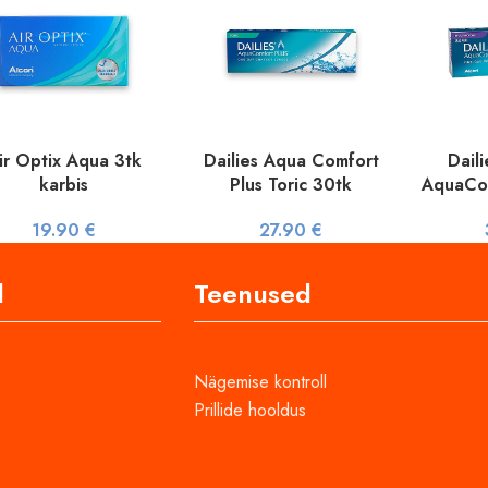
ir Optix Aqua 3tk
Dailies Aqua Comfort
Daili
karbis
Plus Toric 30tk
AquaCom
19.90
€
27.90
€
d
Teenused
Nägemise kontroll
Prillide hooldus