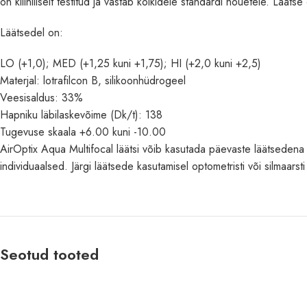
on kliiniliselt testitud ja vastab kõikidele standardi nõuetele. Läätse
Läätsedel on:
LO (+1,0); MED (+1,25 kuni +1,75); HI (+2,0 kuni +2,5)
Materjal: lotrafilcon B, silikoonhüdrogeel
Veesisaldus: 33%
Hapniku läbilaskevõime (Dk/t): 138
Tugevuse skaala +6.00 kuni -10.00
AirOptix Aqua Multifocal läätsi võib kasutada päevaste läätseden
individuaalsed. Järgi läätsede kasutamisel optometristi või silmaarsti
Seotud tooted