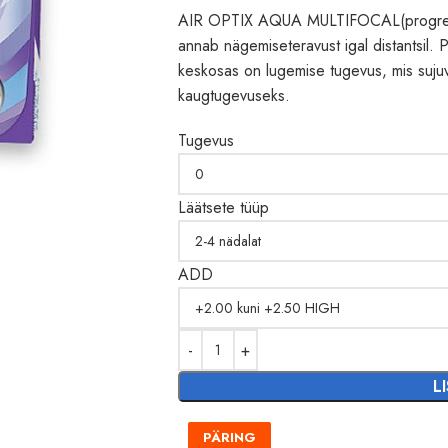
AIR OPTIX AQUA MULTIFOCAL(progressee
annab nägemiseteravust igal distantsil. P
keskosas on lugemise tugevus, mis sujuv
kaugtugevuseks.
Tugevus
Läätsete tüüp
ADD
L
PÄRING