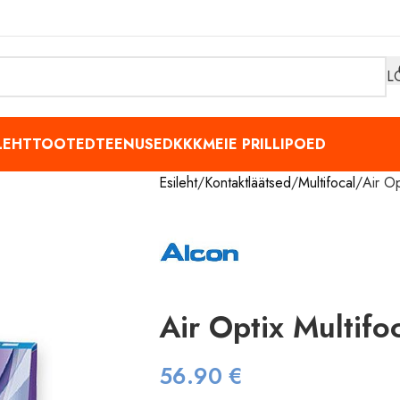
L
LEHT
TOOTED
TEENUSED
KKK
MEIE PRILLIPOED
Esileht
Kontaktläätsed
Multifocal
Air Op
Air Optix Multifo
56.90
€