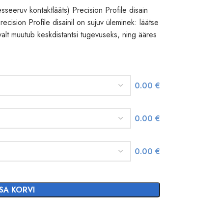
ruv kontaktlääts) Precision Profile disain
recision Profile disainil on sujuv üleminek: läätse
alt muutub keskdistantsi tugevuseks, ning ääres
0.00
€
0.00
€
0.00
€
ISA KORVI