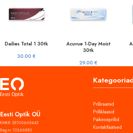
Dailies Total 1 30tk
Acuvue 1-Day Moist
A
30tk
30.00
€
29.00
€
Kategooria
Prilliraamid
Prilliklaasid
Eesti Optik OÜ
Päikeseprillid
KMKR: EE100665442
Kontaktläätsed
Reg.nr.:10366883