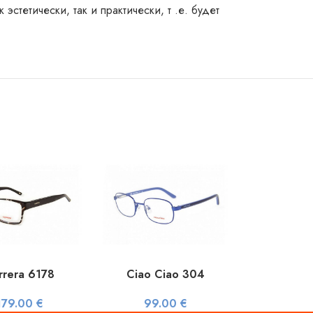
стетически, так и практически, т .е. будет
rrera 6178
Ciao Ciao 304
179.00
€
99.00
€